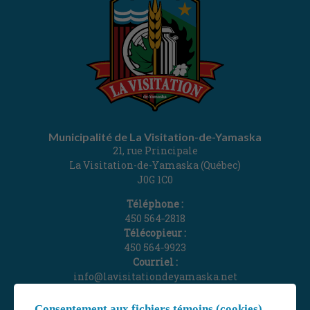
Municipalité de La Visitation-de-Yamaska
21, rue Principale
La Visitation-de-Yamaska (Québec)
J0G 1C0
Téléphone :
450 564‑2818
Télécopieur :
450 564‑9923
Courriel :
info@lavisitationdeyamaska.net
Gérer mes témoins (cookies)
Consentement aux fichiers témoins (cookies)