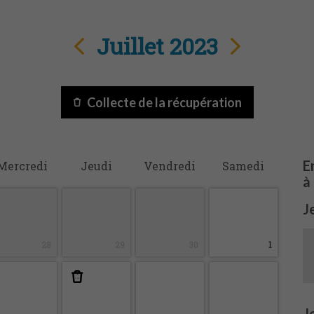
Juillet 2023
Collecte de la récupération
En
M
ercredi
J
eudi
V
endredi
S
amedi
à
J
28
29
30
1
J