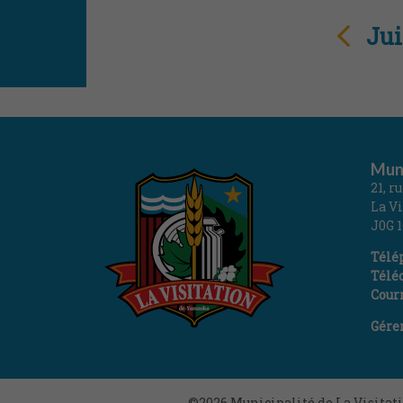
Jui
Muni
21, r
La V
J0G 
Télé
Téléc
Courr
Gére
©2026
Municipalité de La Visita