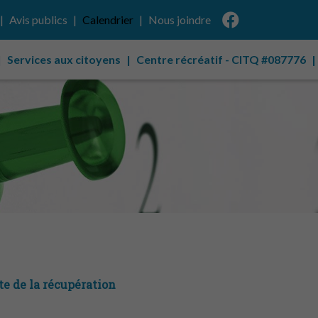
Avis publics
Calendrier
Nous joindre
Services aux citoyens
Centre récréatif - CITQ #087776
te de la récupération