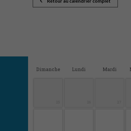
Retour au calendrier complet
D
imanche
L
undi
M
ardi
25
26
27