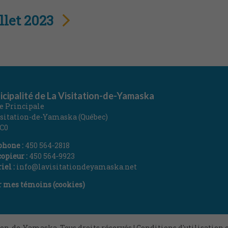
llet 2023
cipalité de La Visitation-de-Yamaska
ue Principale
isitation-de-Yamaska (Québec)
1C0
phone :
450 564‑2818
opieur :
450 564‑9923
iel :
info@lavisitationdeyamaska.net
r mes témoins (cookies)
tion-de-Yamaska
,
Tous droits réservés |
Conditions d'utilisation e