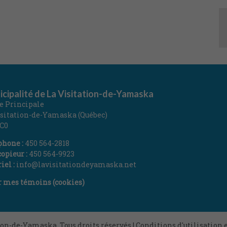
cipalité de La Visitation-de-Yamaska
ue Principale
isitation-de-Yamaska (Québec)
1C0
phone :
450 564‑2818
opieur :
450 564‑9923
iel :
info@lavisitationdeyamaska.net
r mes témoins (cookies)
tion-de-Yamaska
,
Tous droits réservés |
Conditions d'utilisation e