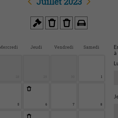
Juillet 2023
En
M
ercredi
J
eudi
V
endredi
S
amedi
à
L
28
29
30
1
J
5
6
7
8