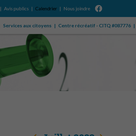
Avis publics
Calendrier
Nous joindre
Services aux citoyens
Centre récréatif - CITQ #087776