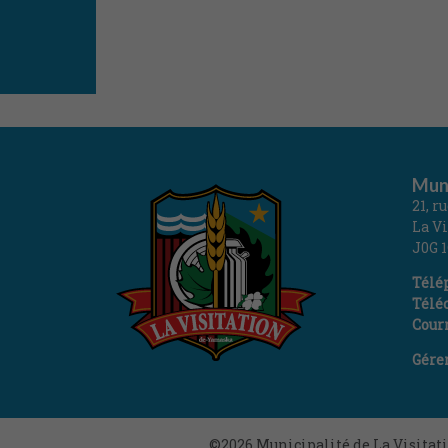
Muni
21, r
La V
J0G 
Télé
Téléc
Courr
Gére
©2026
Municipalité de La Visita