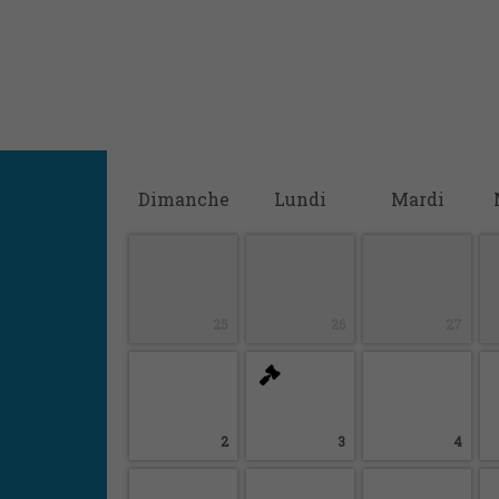
D
imanche
L
undi
M
ardi
25
26
27
2
3
4