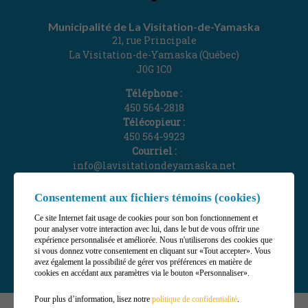
Municipalité de La Visitation-de-Yamaska
21, rue Principale
La Visitation-de-Yamaska (Québec)
J0G 1C0
Téléphone :
450 564‑2818
Télécopieur :
450 564‑9923
Courriel :
info@lavisitationdeyamaska.net
Gérer mes témoins (cookies)
Consentement aux fichiers témoins (cookies)
Ce site Internet fait usage de cookies pour son bon fonctionnement et
pour analyser votre interaction avec lui, dans le but de vous offrir une
expérience personnalisée et améliorée. Nous n'utiliserons des cookies que
si vous donnez votre consentement en cliquant sur «Tout accepter». Vous
avez également la possibilité de gérer vos préférences en matière de
cookies en accédant aux paramètres via le bouton «Personnaliser».
Pour plus d’information, lisez notre
politique de confidentialité
.