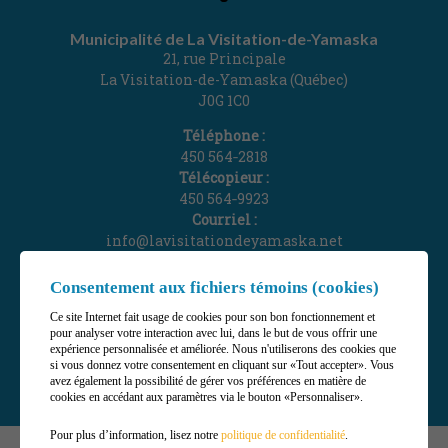
Municipalité de La Visitation-de-Yamaska
21, rue Principale
La Visitation-de-Yamaska (Québec)
J0G 1C0
Téléphone :
450 564‑2818
Télécopieur :
450 564‑9923
Courriel :
info@lavisitationdeyamaska.net
Gérer mes témoins (cookies)
Consentement aux fichiers témoins (cookies)
Ce site Internet fait usage de cookies pour son bon fonctionnement et
pour analyser votre interaction avec lui, dans le but de vous offrir une
expérience personnalisée et améliorée. Nous n'utiliserons des cookies que
si vous donnez votre consentement en cliquant sur «Tout accepter». Vous
avez également la possibilité de gérer vos préférences en matière de
cookies en accédant aux paramètres via le bouton «Personnaliser».
Pour plus d’information, lisez notre
politique de confidentialité
.