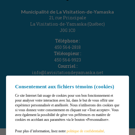
Municipalité de La Visitation-de-Yamaska
21, rue Principale
La Visitation-de-Yamaska (Québec)
J0G 1C0
Téléphone :
450 564‑2818
Télécopieur :
450 564‑9923
Courriel :
info@lavisitationdeyamaska.net
Gérer mes témoins (cookies)
Consentement aux fichiers témoins (cookies)
Ce site Internet fait usage de cookies pour son bon fonctionnement et
pour analyser votre interaction avec lui, dans le but de vous offrir une
expérience personnalisée et améliorée. Nous n'utiliserons des cookies que
si vous donnez votre consentement en cliquant sur «Tout accepter». Vous
avez également la possibilité de gérer vos préférences en matière de
cookies en accédant aux paramètres via le bouton «Personnaliser».
Pour plus d’information, lisez notre
politique de confidentialité
.